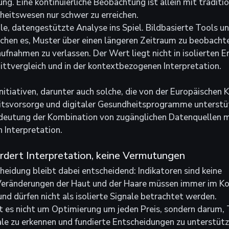
ng. Eine kontinuierliche Beobachtung ist allein mit traditio
heitswesen nur schwer zu erreichen.
le, datengestützte Analyse ins Spiel. Bildbasierte Tools u
hen es, Muster über einen längeren Zeitraum zu beobachten
fnahmen zu verlassen. Der Wert liegt nicht in isolierten E
ttvergleich und in der kontextbezogenen Interpretation.
itiativen, darunter auch solche, die von der Europäischen
itsvorsorge und digitaler Gesundheitsprogramme unterstü
edeutung der Kombination von zugänglichen Datenquellen mi
 Interpretation.
ordert Interpretation, keine Vermutungen
heidung bleibt dabei entscheidend: Indikatoren sind keine 
Veränderungen der Haut und der Haare müssen immer im Ko
und dürfen nicht als isolierte Signale betrachtet werden.
t es nicht um Optimierung um jeden Preis, sondern darum, 
ale zu erkennen und fundierte Entscheidungen zu unterstütz