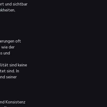
rt und sichtbar 
nkheiten, 
erungen oft 
 wie der 
s und 
ität sind keine 
et sind. In 
nd seiner 
nd Konsistenz 