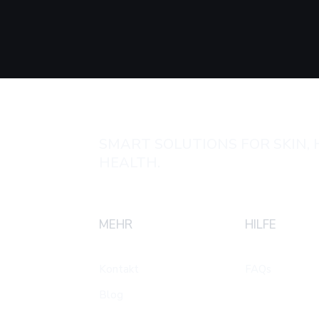
Wird Ihr Arbeitsplatz bald
KI-H
durch KI ersetzt? –
Apot
Technologischer Fortschritt
easy
trifft auf Arbeitsrecht
Pilot
Haut
SMART SOLUTIONS FOR SKIN, 
HEALTH.
MEHR
HILFE
Kontakt
FAQs
Blog