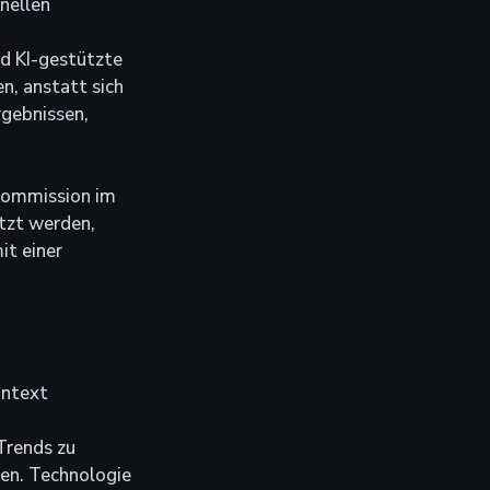
nellen 
nd KI-gestützte 
, anstatt sich 
rgebnissen, 
 Kommission im 
tzt werden, 
t einer 
ntext 
Trends zu 
en. Technologie 