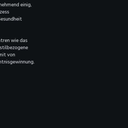
nehmend einig, 
zess 
Gesundheit 
tren wie das 
stilbezogene 
mit von 
nntnisgewinnung.