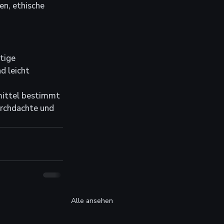
n, ethische 
tige 
d leicht 
mittel bestimmt 
urchdachte und 
Alle ansehen