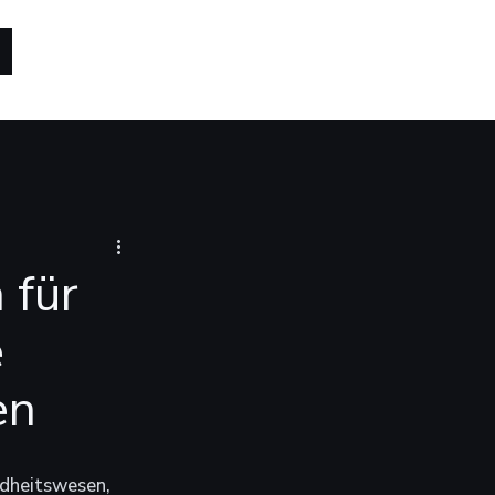
 für
e
en
ndheitswesen, 