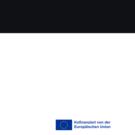
Gegen die
Orientierungslosigkeit im
Online-Handel: IQONIC.AI
und Parfümerie CB bringen
KI-Hautberatung in den
Online-Shop