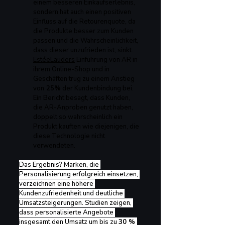
einem besseren Einkaufserlebnis, 
sondern hat auch einen positiven 
Einfluss auf die Retourenquote, da 
die Produkte besser zum Kunden 
passen und die Wahrscheinlichkeit, 
dass dieser unzufrieden ist, sinkt. 
EstéeLauder
s
 Einführung von AR in 
ihrem Online-Shop und in 
Geschäften trug zu einem Anstieg 
von
 25%
 der Kundenbindung bei. 
Ein Bericht besagt, dass Kunden, 
die AR-Anproben genutzt haben, 
doppelt so wahrscheinlich ein 
Produkt kauften wie diejenigen, die 
diese Technologie nicht 
verwendeten.
Das Ergebnis? Marken, die 
Personalisierung erfolgreich einsetzen, 
verzeichnen eine höhere 
Kundenzufriedenheit und deutliche 
Umsatzsteigerungen. Studien zeigen, 
dass personalisierte Angebote 
insgesamt den Umsatz um bis zu 
30 % 