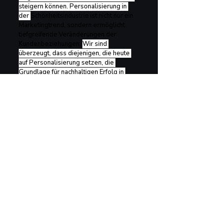
steigern können. Personalisierung in 
der 
Schönheitsindustrie ist nicht nur ein 
Marketingtrend, sondern ermöglicht 
tiefgreifende Veränderungen der 
Kundenbeziehungen. 
Wir sind 
überzeugt, dass diejenigen, die heute 
auf Personalisierung setzen, die 
Grundlage für nachhaltigen Erfolg in 
einem hart umkämpften Markt schaffen.
Aktuelle Beiträge
Alle ansehen