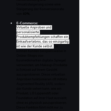
Umsatzsteigerung sowie eine 
Steigerung der Konversionsrate 
von 
40%
.
E-Commerce: 
Virtuelle Anproben und 
personalisierte 
Produktempfehlungen schaffen ein 
Einkaufserlebnis, das so einzigartig 
ist wie der Kunde selbst.
So
können Kunden beispielsweise in 
Online-Shops von 
Kosmetikmarken digitale Spiegel 
verwenden, um Makeup-Produkte 
in Echtzeit auf ihrem Gesicht 
auszuprobieren. Diese virtuellen 
Anproben funktionieren oft mittels 
Augmented Reality (AR), sodass 
der Kunde sehen kann, wie ein 
Produkt, z.B Lippenstift oder 
Foundation auf ihrer Haut aussieht, 
ohne es physisch auszuprobieren. 
Diese Funktion führt nicht nur zu 