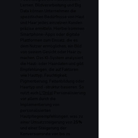
Lernen, Bildverarbeitung und Big 
Data können Unternehmen die 
spezifischen Bedürfnisse von Haut 
und Haar jedes einzelnen Kunden 
präzise ermitteln. Hierbei kommen 
Smartphone-Apps oder digitale 
Plattformen zum Einsatz, die es 
dem Nutzer ermöglichen, ein Bild 
von seinem Gesicht oder Haar zu 
machen. Das KI-System analysiert 
die Haut- oder Haardaten und gibt 
Empfehlungen, die auf Faktoren 
wie Hauttyp, Feuchtigkeit, 
Pigmentierung, Faltenbildung oder 
Haartyp und -struktur basieren. So 
nutzt auch 
L'Oréal
 Personalisierung 
vor allem durch die 
Implementierung von 
personalisierten 
Hautpflegeempfehlungen, was zu 
einer Umsatzsteigerung von 
25% 
und einer Steigerung der 
Konversionsrate von bis zu 