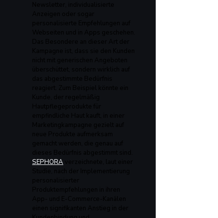
Newsletter, individualisierte 
Anzeigen oder sogar 
personalisierte Empfehlungen auf 
Webseiten und in Apps geschehen.
Das Besondere an dieser Art der 
Kampagne ist, dass sie den Kunden 
nicht mit generischen Angeboten 
überschüttet, sondern wirklich auf 
das abgestimmte Bedürfnis 
reagiert. Zum Beispiel könnte ein 
Kunde, der regelmäßig 
Hautpflegeprodukte für 
empfindliche Haut kauft, in einer 
Marketingkampagne gezielt auf 
neue Produkte aufmerksam 
gemacht werden, die genau auf 
dieses Bedürfnis abgestimmt sind. 
SEPHORA
 verzeichnete, laut einer 
Studie, nach der Implementierung 
personalisierter 
Produktempfehlungen in ihren 
App- und E-Commerce-Kanälen 
einen signifikanten Anstieg in der 
Kundenbindung und 