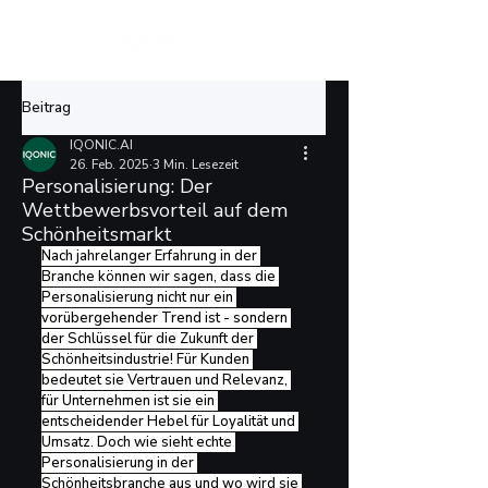
Beitrag
IQONIC.AI
26. Feb. 2025
3 Min. Lesezeit
Personalisierung: Der
Wettbewerbsvorteil auf dem
Schönheitsmarkt
Nach jahrelanger Erfahrung in der 
Branche können wir sagen, dass die 
Personalisierung nicht nur ein 
vorübergehender Trend ist - sondern 
der Schlüssel für die Zukunft der 
Schönheitsindustrie! Für Kunden 
bedeutet sie Vertrauen und Relevanz, 
für Unternehmen ist sie ein 
entscheidender Hebel für Loyalität und 
Umsatz. Doch wie sieht echte 
Personalisierung in der 
Schönheitsbranche aus und wo wird sie 