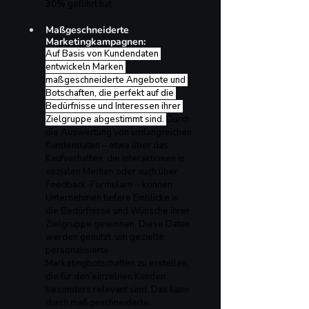
30%
 geführt hat.
Maßgeschneiderte 
Marketingkampagnen: 
Auf Basis von Kundendaten 
entwickeln Marken 
maßgeschneiderte Angebote und 
Botschaften, die perfekt auf die 
Bedürfnisse und Interessen ihrer 
Zielgruppe abgestimmt sind. 
Durch 
die Auswertung von umfangreichen 
Kundendaten – etwa über das 
Kaufverhalten, die Interaktionen in 
sozialen Medien oder auch über 
Feedback-Formulare – können 
Unternehmen tiefere Einblicke in 
die Bedürfnisse und Wünsche ihrer 
Zielgruppe gewinnen. Diese Daten 
werden genutzt, um gezielte, 
personalisierte 
Marketingbotschaften zu erstellen, 
die für den einzelnen Kunden 
besonders relevant sind. Das kann 
durch maßgeschneiderte 