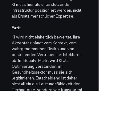
KI muss hier als unterstützende 
Infrastruktur positioniert werden, nicht 
als Ersatz menschlicher Expertise.
Fazit
KI wird nicht einheitlich bewertet. Ihre 
Akzeptanz hängt vom Kontext, vom 
wahrgenommenen Risiko und von 
bestehenden Vertrauensarchitekturen 
ab. Im Beauty-Markt wird KI als 
Optimierung verstanden, im 
Gesundheitssektor muss sie sich 
legitimieren. Entscheidend ist daher 
nicht allein die Leistungsfähigkeit der 
Technologie, sondern wie transparent, 
integriert und verantwortungsvoll sie 
eingesetzt wird. Vertrauen entsteht 
nicht durch Innovation allein, sondern 
durch Kontext, Kommunikation und 
Kontrolle.