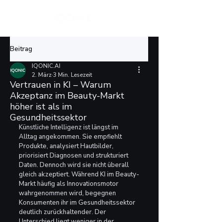
Beitrag
IQONIC.AI
2. März
3 Min. Lesezeit
Vertrauen in KI – Warum
Akzeptanz im Beauty-Markt
höher ist als im
Gesundheitssektor
Künstliche Intelligenz ist längst im 
Alltag angekommen. Sie empfiehlt 
Produkte, analysiert Hautbilder, 
priorisiert Diagnosen und strukturiert 
Daten. Dennoch wird sie nicht überall 
gleich akzeptiert. Während KI im Beauty-
Markt häufig als Innovationsmotor 
wahrgenommen wird, begegnen 
Konsumenten ihr im Gesundheitssektor 
deutlich zurückhaltender. Der 
Unterschied liegt weniger in der 