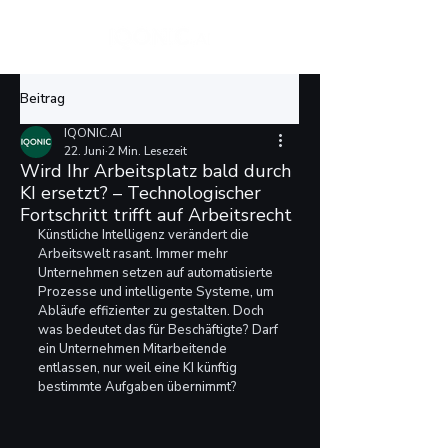
Beitrag
IQONIC.AI
22. Juni
2 Min. Lesezeit
Wird Ihr Arbeitsplatz bald durch
KI ersetzt? – Technologischer
Fortschritt trifft auf Arbeitsrecht
Künstliche Intelligenz verändert die 
Arbeitswelt rasant. Immer mehr 
Unternehmen setzen auf automatisierte 
Prozesse und intelligente Systeme, um 
Abläufe effizienter zu gestalten. Doch 
was bedeutet das für Beschäftigte? Darf 
ein Unternehmen Mitarbeitende 
entlassen, nur weil eine KI künftig 
bestimmte Aufgaben übernimmt?