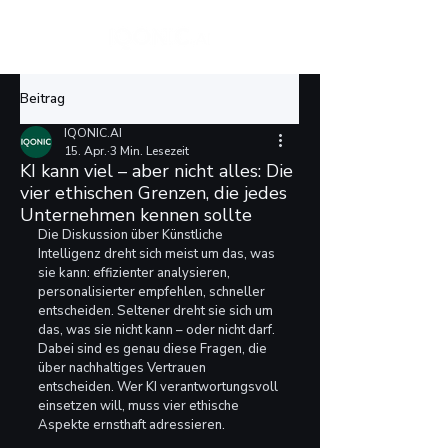
Beitrag
IQONIC.AI
15. Apr.
3 Min. Lesezeit
KI kann viel – aber nicht alles: Die
vier ethischen Grenzen, die jedes
Unternehmen kennen sollte
Die Diskussion über Künstliche 
Intelligenz dreht sich meist um das, was 
sie kann: effizienter analysieren, 
personalisierter empfehlen, schneller 
entscheiden. Seltener dreht sie sich um 
das, was sie nicht kann – oder nicht darf. 
Dabei sind es genau diese Fragen, die 
über nachhaltiges Vertrauen 
entscheiden. Wer KI verantwortungsvoll 
einsetzen will, muss vier ethische 
Aspekte ernsthaft adressieren.