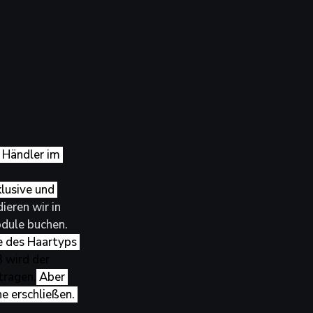
 Händler im 
lusive und 
eren wir in 
dule buchen. 
e des Haartyps 
 wird der 
tragen.
 Aber 
e erschließen. 