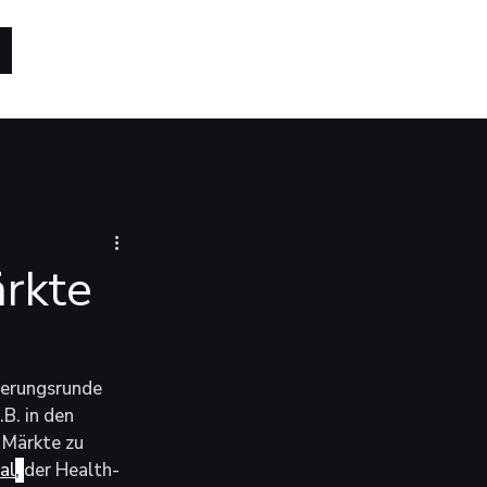
ärkte
ierungsrunde 
B. in den 
 Märkte zu 
al
, 
der Health-