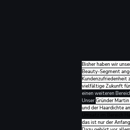
Bisher haben wir unse
Beauty-Segment angeb
Kundenzufriedenheit z
vielfältige Zukunft fü
einen weiteren Berei
Unser 
Gründer Martin 
und der Haardichte an.
Umsatz im Bereich Haa
das ist nur der Anfan
Dazu gehört vor allem