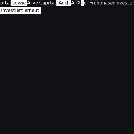
pital
 sowie 
Arve Capital
. Auch 
APX
 (
er Frühphaseninvestor
) investiert erneut.