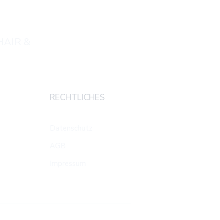
beratung
HAIR &
RECHTLICHES
Datenschutz
AGB
Impressum