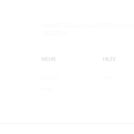
Haut
SMART SOLUTIONS FOR SKIN, 
HEALTH.
MEHR
HILFE
Kontakt
FAQs
Blog