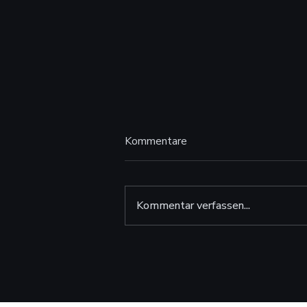
Kommentare
Kommentar verfassen...
Gegen die
Orientierungslosigkeit im
Online-Handel: IQONIC.AI
und Parfümerie CB bringen