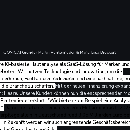
IQONIC.AI Gründer Martin Pentenrieder & Maria-Liisa Bruckert
re KI-basierte Hautanalyse als SaaS-Lösung für Marken und
oten. Wir nutzen Technologie und Innovation, um die 
u erhöhen, Fehlkäufe zu reduzieren und eine nachhaltige, ink
r die Branche zu schaffen. 
Mit der neuen Finanzierung expandi
ch: Haare. Unsere Kunden können nun die entsprechenden Mo
Pentenrieder erklärt: "Wir bieten zum Beispiel eine Analys
” 
Damit betreten wir einen weiteren Milliardenmarkt: 2023
rpflege allein in Deutschland rund 3,06 Milliarden Euro be
g: in Zukunft werden wir auch angrenzende Geschäftsbereich
 der Gesundheitsbereich. 