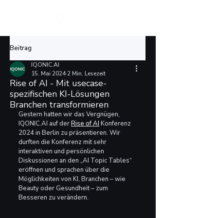
Beitrag
IQONIC.AI
15. Mai 2024
2 Min. Lesezeit
Rise of AI - Mit usecase-
spezifischen KI-Lösungen
Branchen transformieren
Gestern hatten wir das Vergnügen, 
IQONIC.AI auf der 
Rise of AI
 Konferenz 
2024 in Berlin zu präsentieren. Wir 
durften die Konferenz mit sehr 
interaktiven und persönlichen 
Diskussionen an den „AI Topic Tables“ 
eröffnen und sprachen über die 
Möglichkeiten von KI, Branchen – wie 
Beauty oder Gesundheit – zum 
Besseren zu verändern.