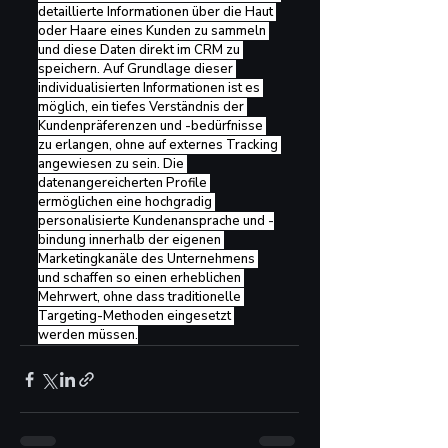
detaillierte Informationen über die Haut 
oder Haare eines Kunden zu sammeln 
und diese Daten direkt im CRM zu 
speichern. Auf Grundlage dieser 
individualisierten Informationen ist es 
möglich, ein tiefes Verständnis der 
Kundenpräferenzen und -bedürfnisse 
zu erlangen, ohne auf externes Tracking 
angewiesen zu sein. Die 
datenangereicherten Profile 
ermöglichen eine hochgradig 
personalisierte Kundenansprache und -
bindung innerhalb der eigenen 
Marketingkanäle des Unternehmens 
und schaffen so einen erheblichen 
Mehrwert, ohne dass traditionelle 
Targeting-Methoden eingesetzt 
werden müssen.