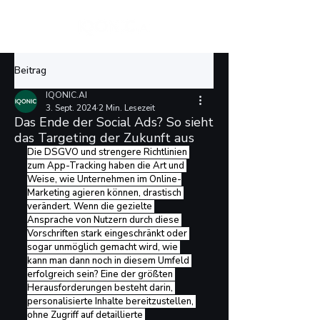
Beitrag
IQONIC.AI
3. Sept. 2024
2 Min. Lesezeit
Das Ende der Social Ads? So sieht
das Targeting der Zukunft aus
Die DSGVO und strengere Richtlinien 
zum App-Tracking haben die Art und 
Weise, wie Unternehmen im Online-
Marketing agieren können, drastisch 
verändert. Wenn die gezielte 
Ansprache von Nutzern durch diese 
Vorschriften stark eingeschränkt oder 
sogar unmöglich gemacht wird, wie 
kann man dann noch in diesem Umfeld 
erfolgreich sein? Eine der größten 
Herausforderungen besteht darin, 
personalisierte Inhalte bereitzustellen, 
ohne Zugriff auf detaillierte 