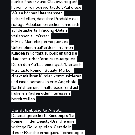
starke Präsenz und Glaubwürdigkeit 
haben, wird noch wertvoller. Auf diese 
Weise können Unternehmen 
sicherstellen, dass ihre Produkte das 
richtige Publikum erreichen, ohne sich 
auf detaillierte Tracking-Daten 
verlassen zu müssen.
E-Mail-Marketing ermöglicht es 
Unternehmen außerdem, mit ihren 
Kunden in Kontakt zu bleiben und sie 
datenschutzkonform zu re-targeten. 
Durch den Aufbau einer qualifizierten E-
Mail-Liste können Beauty-Marken 
direkt mit ihren Kunden kommunizieren 
und ihnen personalisierte Angebote, 
Nachrichten und Inhalte basierend auf 
früheren Käufen oder Interessen 
bereitstellen.
Der datenbasierte Ansatz
Datenangereicherte Kundenprofile 
können in der Beauty-Branche eine 
wichtige Rolle spielen. Gerade in 
dieser Branche ermöglicht Technologie, 