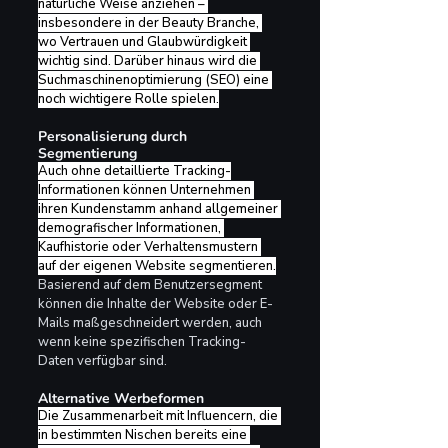
natürliche Weise anziehen – 
insbesondere in der Beauty Branche, 
wo Vertrauen und Glaubwürdigkeit 
wichtig sind. Darüber hinaus wird die 
Suchmaschinenoptimierung (SEO) eine 
noch wichtigere Rolle spielen.
Personalisierung durch 
Segmentierung
Auch ohne detaillierte Tracking-
Informationen können Unternehmen 
ihren Kundenstamm anhand allgemeiner 
demografischer Informationen, 
Kaufhistorie oder Verhaltensmustern 
auf der eigenen Website segmentieren.
Basierend auf dem Benutzersegment 
können die Inhalte der Website oder E-
Mails maßgeschneidert werden, auch 
wenn keine spezifischen Tracking-
Daten verfügbar sind.
Alternative Werbeformen
Die Zusammenarbeit mit Influencern, die 
in bestimmten Nischen bereits eine 