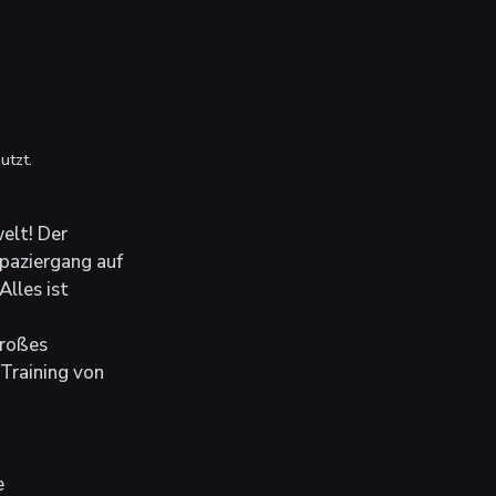
utzt.
elt! Der 
paziergang auf 
lles ist 
großes 
Training von 
e 