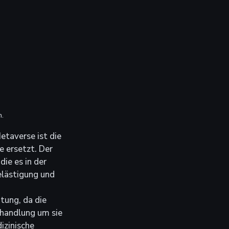
n.
etaverse ist die 
 ersetzt. Der 
ie es in der 
elästigung und 
tung, da die 
handlung um sie 
izinische 