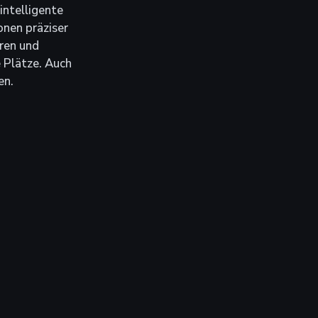
ntelligente 
nen präziser 
ren und 
 Plätze. Auch 
en.