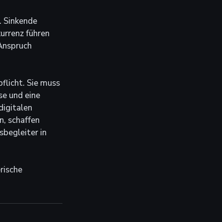
. Sinkende 
urrenz führen 
Anspruch 
licht. Sie muss 
e und eine 
igitalen 
, schaffen 
sbegleiter in 
rische 