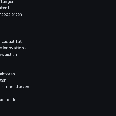
rtungen 
stent 
nsbasierten 
icequalität 
 Innovation - 
weislich 
aktoren. 
ten, 
rt und stärken 
ie beide 