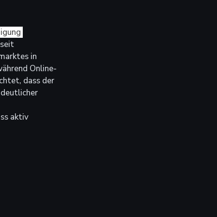
igung 
seit 
marktes in 
 während Online-
htet, dass der 
deutlicher 
s aktiv 