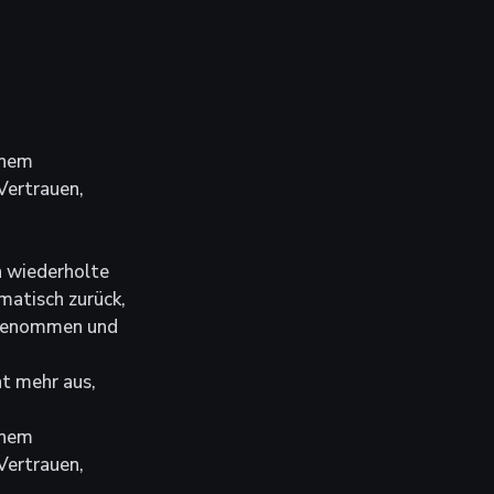
inem 
Vertrauen, 
h wiederholte 
matisch zurück, 
t genommen und 
t mehr aus, 
inem 
Vertrauen, 