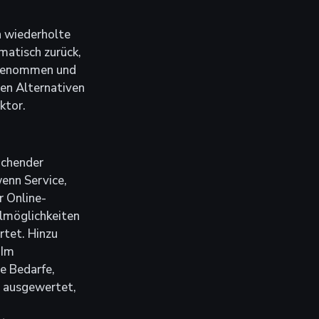
h wiederholte 
matisch zurück, 
t genommen und 
en Alternativen 
ktor.
ichender 
enn Service, 
r Online-
lmöglichkeiten 
tet. Hinzu 
Im 
e Bedarfe, 
t ausgewertet, 