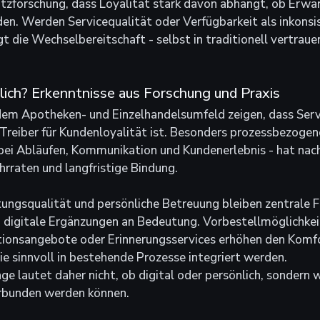
tzforschung, dass Loyalität stark davon abhängt, ob Erwa
den. Werden Servicequalität oder Verfügbarkeit als inkonsi
die Wechselbereitschaft - selbst in traditionell vertraue
lich? Erkenntnisse aus Forschung und Praxis
em Apotheken- und Einzelhandelsumfeld zeigen, dass Serv
 Treiber für Kundenloyalität ist. Besonders prozessbezogene
bei Abläufen, Kommunikation und Kundenerlebnis - hat nach
hrraten und langfristige Bindung.
tungsqualität und persönliche Betreuung bleiben zentrale F
 digitale Ergänzungen an Bedeutung. Vorbestellmöglichkei
ationsangebote oder Erinnerungsservices erhöhen den Komfo
ie sinnvoll in bestehende Prozesse integriert werden.
ge lautet daher nicht, ob digital oder persönlich, sondern w
erbunden werden können.