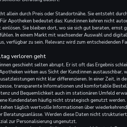
cht allein durch Preis oder Standortnähe. Sie entsteht durc
 Für Apotheken bedeutet das: Kund:innen kehren nicht auto
pt einlösen. Sie bleiben dort, wo sie sich gut beraten, erns
fühlen.
 In
 einem Markt mit wachsender Auswahl und digital
aus, verfügbar zu sein. Relevanz wird zum entscheidenden Fa
tag verloren geht
nnen geschieht selten abrupt. Er ist oft das Ergebnis schle
Apotheken wirken aus Sicht der Kund:innen austauschbar, w
tzleistungen nicht klar differenzieren. In einer Zeit, in de
ozesse, transparente Informationen und komfortable Bestel
stenz und Bequemlichkeit auch im stationären Umfeld erwar
ne Kundendaten häufig nicht strategisch genutzt werden. 
tehen täglich wertvolle Informationen über wiederkehrend
r Beratungsanlässe. Werden diese Daten nicht strukturier
zial zur Personalisierung ungenutzt.